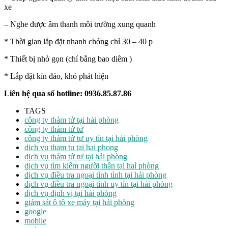
xe
– Nghe được âm thanh môi trường xung quanh
* Thời gian lắp đặt nhanh chóng chỉ 30 – 40 p
* Thiết bị nhỏ gọn (chí bằng bao diêm )
* Lắp đặt kín đáo, khó phát hiện
Liên hệ qua số hotline: 0936.85.87.86
TAGS
công ty thám tử tại hải phòng
công ty thám tử tư
công ty thám tử tư uy tín tại hải phòng
dich vu tham tu tai hai phong
dịch vụ thám tử tư tại hải phòng
dịch vụ tìm kiếm người thân tại haỉ phòng
dịch vụ điều tra ngoại tình tình tại hải phòng
dịch vụ điều tra ngoại tình uy tín tại hải phòng
dịch vụ định vị tại hải phòng
giám sát ô tô xe máy tại hải phòng
google
mobile