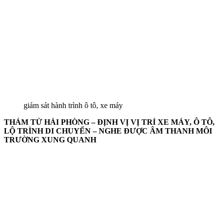
giám sát hành trình ô tô, xe máy
THÁM TỬ HẢI PHÒNG – ĐỊNH VỊ VỊ TRÍ XE MÁY, Ô TÔ,
LỘ TRÌNH DI CHUYỂN – NGHE ĐƯỢC ÂM THANH MÔI
TRƯỜNG XUNG QUANH