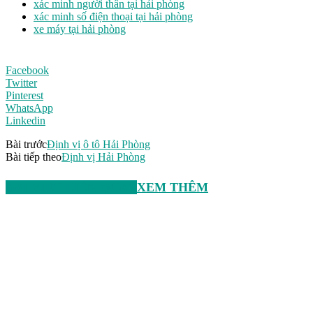
xác minh người thân tại hải phòng
xác minh số điện thoại tại hải phòng
xe máy tại hải phòng
Facebook
Twitter
Pinterest
WhatsApp
Linkedin
Bài trước
Định vị ô tô Hải Phòng
Bài tiếp theo
Định vị Hải Phòng
BÀI VIẾT LIÊN QUAN
XEM THÊM