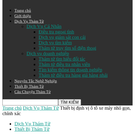
Trang chủ
Giới thiệu
Dịch Vụ Thám Tử
Dịch Vụ Cá Nhân
Điều tra ngoại tình
Dịch vụ giám sát con cái
Dịch vụ tìm kiếm
Thám tử truy tìm số điện thoại
Dịch vụ doanh nghiệp
Thám tử tìm hiểu đối tác
Thám tử điều tra nhân viên
Tìm kiếm thông tin doạnh nghiệp
Thám tử điều tra hàng giả hàng nhái
Nguyên Tắc Nghề Nghiệp
Thiết Bị Thám Tử
Câu Chuyện Thám Tử
Trang chủ
Dịch Vụ Thám Tử
Thiết bị định vị ô tô xe máy nhỏ gọn,
chính xác
Dịch Vụ Thám Tử
Thiết Bị Thám Tử