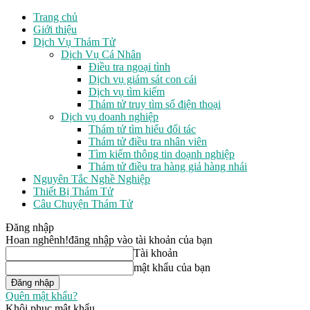
Trang chủ
Giới thiệu
Dịch Vụ Thám Tử
Dịch Vụ Cá Nhân
Điều tra ngoại tình
Dịch vụ giám sát con cái
Dịch vụ tìm kiếm
Thám tử truy tìm số điện thoại
Dịch vụ doanh nghiệp
Thám tử tìm hiểu đối tác
Thám tử điều tra nhân viên
Tìm kiếm thông tin doạnh nghiệp
Thám tử điều tra hàng giả hàng nhái
Nguyên Tắc Nghề Nghiệp
Thiết Bị Thám Tử
Câu Chuyện Thám Tử
Đăng nhập
Hoan nghênh!
đăng nhập vào tài khoản của bạn
Tài khoản
mật khẩu của bạn
Quên mật khẩu?
Khôi phục mật khẩu