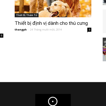
Thiết Bị Thám Tử
Thiết bị định vị dành cho thú cưng
thangph
-
24 Tháng mười một, 2014
0
0