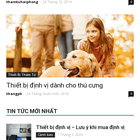
thamtuhaiphong
-
24 Tháng 12, 2014
0
Thiết Bị Thám Tử
Thiết bị định vị dành cho thú cưng
thangph
-
24 Tháng mười một, 2014
0
TIN TỨC MỚI NHẤT
Thiết bị định vị – Lưu ý khi mua định vị
7 Tháng 1, 2026
Cảnh báo