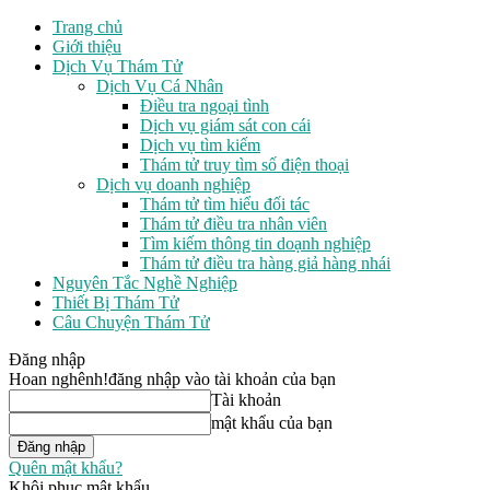
Trang chủ
Giới thiệu
Dịch Vụ Thám Tử
Dịch Vụ Cá Nhân
Điều tra ngoại tình
Dịch vụ giám sát con cái
Dịch vụ tìm kiếm
Thám tử truy tìm số điện thoại
Dịch vụ doanh nghiệp
Thám tử tìm hiểu đối tác
Thám tử điều tra nhân viên
Tìm kiếm thông tin doạnh nghiệp
Thám tử điều tra hàng giả hàng nhái
Nguyên Tắc Nghề Nghiệp
Thiết Bị Thám Tử
Câu Chuyện Thám Tử
Đăng nhập
Hoan nghênh!
đăng nhập vào tài khoản của bạn
Tài khoản
mật khẩu của bạn
Quên mật khẩu?
Khôi phục mật khẩu