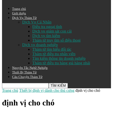
Trang chủ
Giới thiệu
Dịch Vụ Thám Tử
Dịch Vụ Cá Nhân
Điều tra ngoại tình
Dịch vụ giám sát con cái
Dịch vụ tìm kiếm
Thám tử truy tìm số điện thoại
Dịch vụ doanh nghiệp
Thám tử tìm hiểu đối tác
Thám tử điều tra nhân viên
Tìm kiếm thông tin doạnh nghiệp
Thám tử điều tra hàng giả hàng nhái
Nguyên Tắc Nghề Nghiệp
Thiết Bị Thám Tử
Câu Chuyện Thám Tử
Trang chủ
Thiết bị định vị dành cho thú cưng
định vị cho chó
định vị cho chó