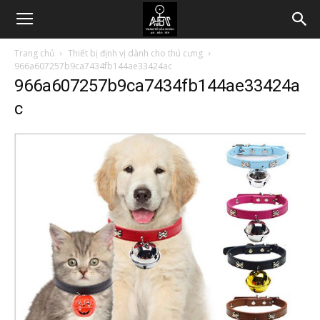
Trang chủ
Thiết bị định vị dành cho thú cưng
966a607257b9ca7434fb144ae33424ac
966a607257b9ca7434fb144ae33424a
c