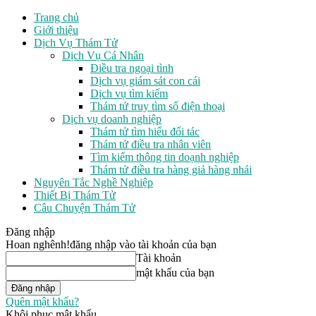
Trang chủ
Giới thiệu
Dịch Vụ Thám Tử
Dịch Vụ Cá Nhân
Điều tra ngoại tình
Dịch vụ giám sát con cái
Dịch vụ tìm kiếm
Thám tử truy tìm số điện thoại
Dịch vụ doanh nghiệp
Thám tử tìm hiểu đối tác
Thám tử điều tra nhân viên
Tìm kiếm thông tin doạnh nghiệp
Thám tử điều tra hàng giả hàng nhái
Nguyên Tắc Nghề Nghiệp
Thiết Bị Thám Tử
Câu Chuyện Thám Tử
Đăng nhập
Hoan nghênh!
đăng nhập vào tài khoản của bạn
Tài khoản
mật khẩu của bạn
Quên mật khẩu?
Khôi phục mật khẩu