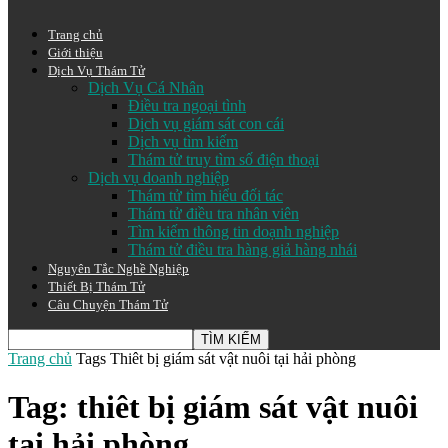
Trang chủ
Giới thiệu
Dịch Vụ Thám Tử
Dịch Vụ Cá Nhân
Điều tra ngoại tình
Dịch vụ giám sát con cái
Dịch vụ tìm kiếm
Thám tử truy tìm số điện thoại
Dịch vụ doanh nghiệp
Thám tử tìm hiểu đối tác
Thám tử điều tra nhân viên
Tìm kiếm thông tin doạnh nghiệp
Thám tử điều tra hàng giả hàng nhái
Nguyên Tắc Nghề Nghiệp
Thiết Bị Thám Tử
Câu Chuyện Thám Tử
Trang chủ
Tags
Thiêt bị giám sát vật nuôi tại hải phòng
Tag: thiêt bị giám sát vật nuôi
tại hải phòng