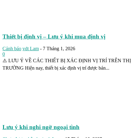
Thiết bị định vị – Lưu ý khi mua định vị
Cảnh báo
vdt Lam
-
7 Tháng 1, 2026
0
⚠️ LƯU Ý VỀ CÁC THIẾT BỊ XÁC ĐỊNH VỊ TRÍ TRÊN THỊ
TRƯỜNG Hiện nay, thiết bị xác định vị trí được bán...
Lưu ý khi nghi ngờ ngoại tình