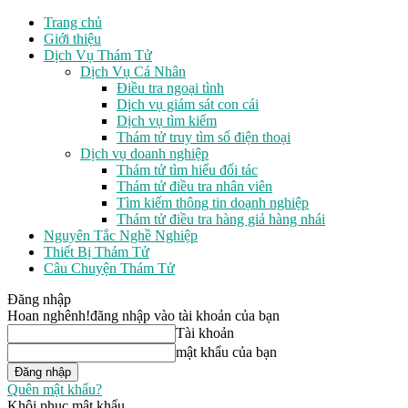
Trang chủ
Giới thiệu
Dịch Vụ Thám Tử
Dịch Vụ Cá Nhân
Điều tra ngoại tình
Dịch vụ giám sát con cái
Dịch vụ tìm kiếm
Thám tử truy tìm số điện thoại
Dịch vụ doanh nghiệp
Thám tử tìm hiểu đối tác
Thám tử điều tra nhân viên
Tìm kiếm thông tin doạnh nghiệp
Thám tử điều tra hàng giả hàng nhái
Nguyên Tắc Nghề Nghiệp
Thiết Bị Thám Tử
Câu Chuyện Thám Tử
Đăng nhập
Hoan nghênh!
đăng nhập vào tài khoản của bạn
Tài khoản
mật khẩu của bạn
Quên mật khẩu?
Khôi phục mật khẩu