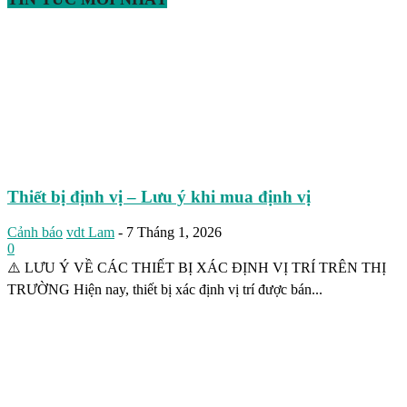
Thiết bị định vị – Lưu ý khi mua định vị
Cảnh báo
vdt Lam
-
7 Tháng 1, 2026
0
⚠️ LƯU Ý VỀ CÁC THIẾT BỊ XÁC ĐỊNH VỊ TRÍ TRÊN THỊ
TRƯỜNG Hiện nay, thiết bị xác định vị trí được bán...