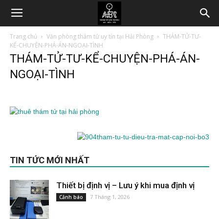
Trang chủ
Văn phòng thám tử uy tín tại Hải Phòng
THÁM-TỬ-TƯ-
KỂ-CHUYỆN-PHÁ-ÁN-NGOẠI-TÌNH
THÁM-TỬ-TƯ-KỂ-CHUYỆN-PHÁ-ÁN-
NGOẠI-TÌNH
TIN TỨC MỚI NHẤT
Thiết bị định vị – Lưu ý khi mua định vị
7 Tháng 1, 2026
Cảnh báo