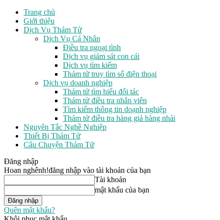
Trang chủ
Giới thiệu
Dịch Vụ Thám Tử
Dịch Vụ Cá Nhân
Điều tra ngoại tình
Dịch vụ giám sát con cái
Dịch vụ tìm kiếm
Thám tử truy tìm số điện thoại
Dịch vụ doanh nghiệp
Thám tử tìm hiểu đối tác
Thám tử điều tra nhân viên
Tìm kiếm thông tin doạnh nghiệp
Thám tử điều tra hàng giả hàng nhái
Nguyên Tắc Nghề Nghiệp
Thiết Bị Thám Tử
Câu Chuyện Thám Tử
Đăng nhập
Hoan nghênh!
đăng nhập vào tài khoản của bạn
Tài khoản
mật khẩu của bạn
Quên mật khẩu?
Khôi phục mật khẩu