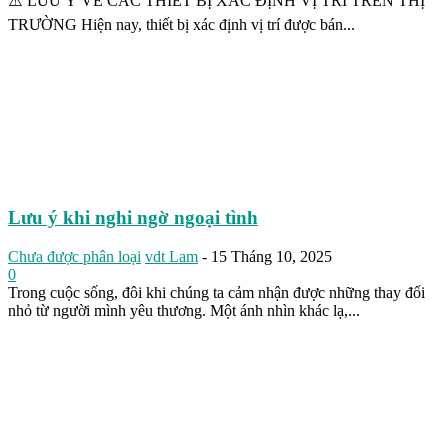
⚠️ LƯU Ý VỀ CÁC THIẾT BỊ XÁC ĐỊNH VỊ TRÍ TRÊN THỊ
TRƯỜNG Hiện nay, thiết bị xác định vị trí được bán...
Lưu ý khi nghi ngờ ngoại tình
Chưa được phân loại
vdt Lam
-
15 Tháng 10, 2025
0
Trong cuộc sống, đôi khi chúng ta cảm nhận được những thay đổi
nhỏ từ người mình yêu thương. Một ánh nhìn khác lạ,...