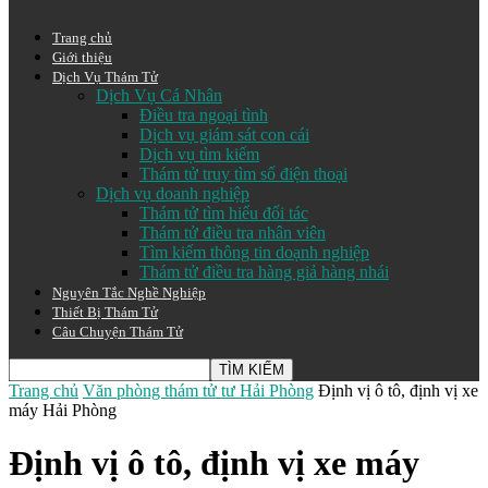
Trang chủ
Giới thiệu
Dịch Vụ Thám Tử
Dịch Vụ Cá Nhân
Điều tra ngoại tình
Dịch vụ giám sát con cái
Dịch vụ tìm kiếm
Thám tử truy tìm số điện thoại
Dịch vụ doanh nghiệp
Thám tử tìm hiểu đối tác
Thám tử điều tra nhân viên
Tìm kiếm thông tin doạnh nghiệp
Thám tử điều tra hàng giả hàng nhái
Nguyên Tắc Nghề Nghiệp
Thiết Bị Thám Tử
Câu Chuyện Thám Tử
Trang chủ
Văn phòng thám tử tư Hải Phòng
Định vị ô tô, định vị xe
máy Hải Phòng
Định vị ô tô, định vị xe máy