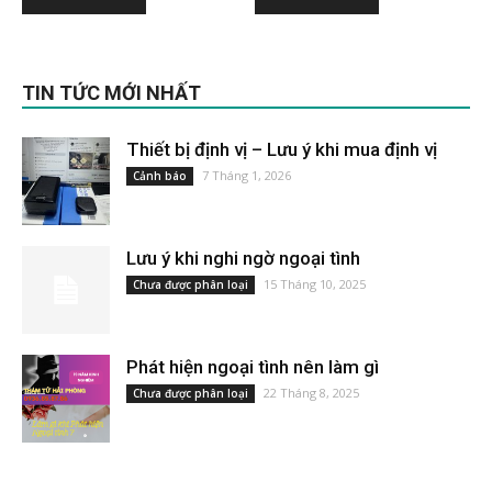
£25.00.
là:
£25.00.
là:
£23.00.
£23.00.
TIN TỨC MỚI NHẤT
Thiết bị định vị – Lưu ý khi mua định vị
7 Tháng 1, 2026
Cảnh báo
Lưu ý khi nghi ngờ ngoại tình
15 Tháng 10, 2025
Chưa được phân loại
Phát hiện ngoại tình nên làm gì
22 Tháng 8, 2025
Chưa được phân loại