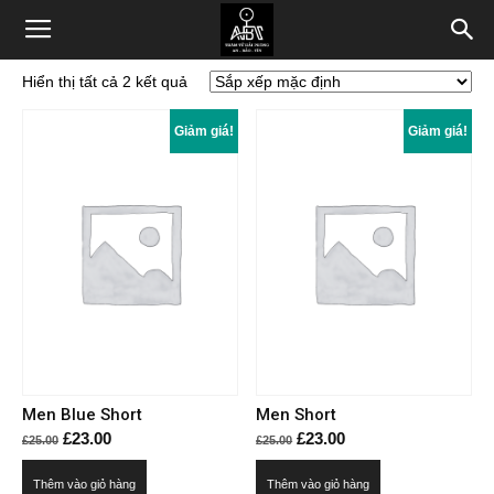
Hiển thị tất cả 2 kết quả
Giảm giá!
Giảm giá!
Men Blue Short
Men Short
Giá
Giá
Giá
Giá
£
23.00
£
23.00
£
25.00
£
25.00
gốc
hiện
gốc
hiện
Thêm vào giỏ hàng
Thêm vào giỏ hàng
là:
tại
là:
tại