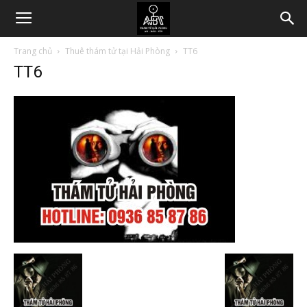
Trang chủ
Thuê thám tử tại Hải Phòng
TT6
TT6