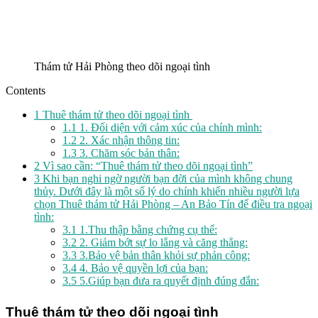
Thám tử Hải Phòng theo dõi ngoại tình
Contents
1
Thuê thám tử theo dõi ngoại tình
1.1
1. Đối diện với cảm xúc của chính mình:
1.2
2. Xác nhận thông tin:
1.3
3. Chăm sóc bản thân:
2
Vì sao cần: “Thuê thám tử theo dõi ngoại tình”
3
Khi bạn nghi ngờ người bạn đời của mình không chung
thủy. Dưới đây là một số lý do chính khiến nhiều người lựa
chọn Thuê thám tử Hải Phòng – An Bảo Tín để điều tra ngoại
tình:
3.1
1.Thu thập bằng chứng cụ thể:
3.2
2. Giảm bớt sự lo lắng và căng thẳng:
3.3
3.Bảo vệ bản thân khỏi sự phản công:
3.4
4. Bảo vệ quyền lợi của bạn:
3.5
5.Giúp bạn đưa ra quyết định đúng đắn:
Thuê thám tử theo dõi ngoại tình