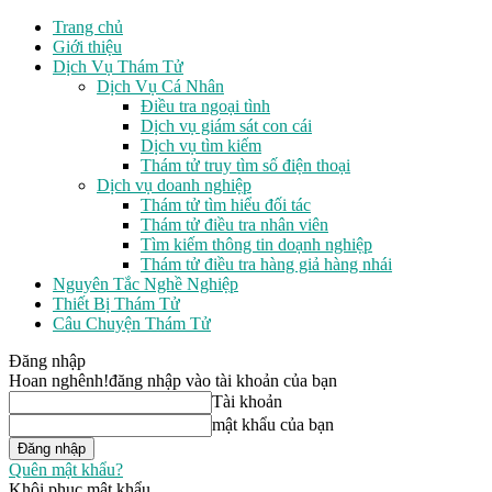
Trang chủ
Giới thiệu
Dịch Vụ Thám Tử
Dịch Vụ Cá Nhân
Điều tra ngoại tình
Dịch vụ giám sát con cái
Dịch vụ tìm kiếm
Thám tử truy tìm số điện thoại
Dịch vụ doanh nghiệp
Thám tử tìm hiểu đối tác
Thám tử điều tra nhân viên
Tìm kiếm thông tin doạnh nghiệp
Thám tử điều tra hàng giả hàng nhái
Nguyên Tắc Nghề Nghiệp
Thiết Bị Thám Tử
Câu Chuyện Thám Tử
Đăng nhập
Hoan nghênh!
đăng nhập vào tài khoản của bạn
Tài khoản
mật khẩu của bạn
Quên mật khẩu?
Khôi phục mật khẩu