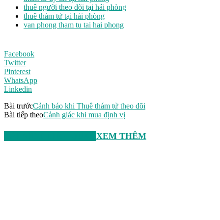
thuê người theo dõi tại hải phòng
thuê thám tử tại hải phòng
van phong tham tu tai hai phong
Facebook
Twitter
Pinterest
WhatsApp
Linkedin
Bài trước
Cảnh báo khi Thuê thám tử theo dõi
Bài tiếp theo
Cảnh giác khi mua định vị
BÀI VIẾT LIÊN QUAN
XEM THÊM