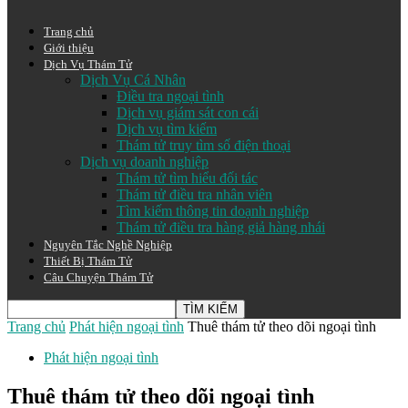
Trang chủ
Giới thiệu
Dịch Vụ Thám Tử
Dịch Vụ Cá Nhân
Điều tra ngoại tình
Dịch vụ giám sát con cái
Dịch vụ tìm kiếm
Thám tử truy tìm số điện thoại
Dịch vụ doanh nghiệp
Thám tử tìm hiểu đối tác
Thám tử điều tra nhân viên
Tìm kiếm thông tin doạnh nghiệp
Thám tử điều tra hàng giả hàng nhái
Nguyên Tắc Nghề Nghiệp
Thiết Bị Thám Tử
Câu Chuyện Thám Tử
Trang chủ
Phát hiện ngoại tình
Thuê thám tử theo dõi ngoại tình
Phát hiện ngoại tình
Thuê thám tử theo dõi ngoại tình