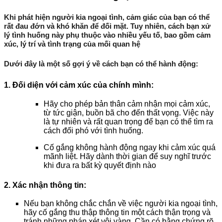
Khi phát hiện người kia ngoại tình, cảm giác của bạn có thể
rất đau đớn và khó khăn để đối mặt. Tuy nhiên, cách bạn xử
lý tình huống này phụ thuộc vào nhiều yếu tố, bao gồm cảm
xúc, lý trí và tình trạng của mối quan hệ
Dưới đây là một số gợi ý về cách bạn có thể hành động:
1. Đối diện với cảm xúc của chính mình
:
Hãy cho phép bản thân cảm nhận mọi cảm xúc,
từ tức giận, buồn bã cho đến thất vọng. Việc này
là tự nhiên và rất quan trọng để bạn có thể tìm ra
cách đối phó với tình huống.
Cố gắng không hành động ngay khi cảm xúc quá
mãnh liệt. Hãy dành thời gian để suy nghĩ trước
khi đưa ra bất kỳ quyết định nào
2. Xác nhận thông tin
:
Nếu bạn không chắc chắn về việc người kia ngoại tình,
hãy cố gắng thu thập thông tin một cách thận trọng và
tránh những phán xét vội vàng. Cần có bằng chứng rõ