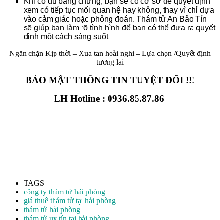
Khi có đủ bằng chứng, bạn sẽ có cơ sở để quyết định
xem có tiếp tục mối quan hệ hay không, thay vì chỉ dựa
vào cảm giác hoặc phỏng đoán. Thám tử An Bảo Tín
sẽ giúp bạn làm rõ tình hình để bạn có thể đưa ra quyết
định một cách sáng suốt
Ngăn chặn Kịp thời – Xua tan hoài nghi – Lựa chọn /Quyết định
tương lai
BẢO MẬT THÔNG TIN TUYỆT ĐỐI !!!
LH Hotline : 0936.85.87.86
TAGS
công ty thám tử hải phòng
giá thuê thám tử tại hải phòng
thám tử hải phòng
thám tử uy tín tại hải phòng