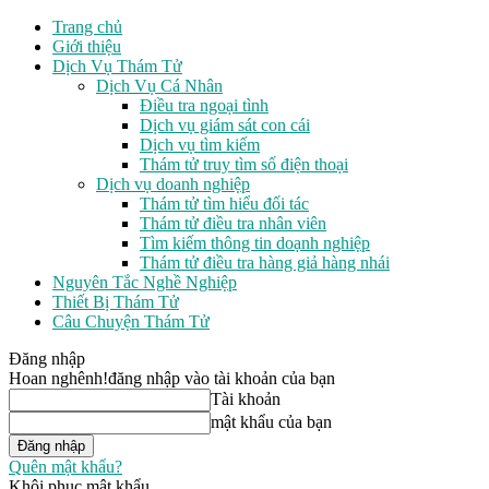
Trang chủ
Giới thiệu
Dịch Vụ Thám Tử
Dịch Vụ Cá Nhân
Điều tra ngoại tình
Dịch vụ giám sát con cái
Dịch vụ tìm kiếm
Thám tử truy tìm số điện thoại
Dịch vụ doanh nghiệp
Thám tử tìm hiểu đối tác
Thám tử điều tra nhân viên
Tìm kiếm thông tin doạnh nghiệp
Thám tử điều tra hàng giả hàng nhái
Nguyên Tắc Nghề Nghiệp
Thiết Bị Thám Tử
Câu Chuyện Thám Tử
Đăng nhập
Hoan nghênh!
đăng nhập vào tài khoản của bạn
Tài khoản
mật khẩu của bạn
Quên mật khẩu?
Khôi phục mật khẩu