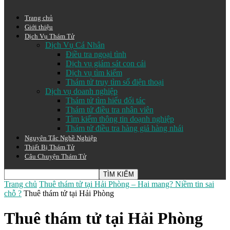
Trang chủ
Giới thiệu
Dịch Vụ Thám Tử
Dịch Vụ Cá Nhân
Điều tra ngoại tình
Dịch vụ giám sát con cái
Dịch vụ tìm kiếm
Thám tử truy tìm số điện thoại
Dịch vụ doanh nghiệp
Thám tử tìm hiểu đối tác
Thám tử điều tra nhân viên
Tìm kiếm thông tin doạnh nghiệp
Thám tử điều tra hàng giả hàng nhái
Nguyên Tắc Nghề Nghiệp
Thiết Bị Thám Tử
Câu Chuyện Thám Tử
Trang chủ
Thuê thám tử tại Hải Phòng – Hai mang? Niềm tin sai
chỗ ?
Thuê thám tử tại Hải Phòng
Thuê thám tử tại Hải Phòng