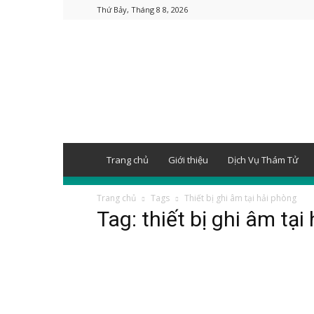
Thứ Bảy, Tháng 8 8, 2026
Thám
tử
Hải
Phòng
Trang chủ
Giới thiệu
Dịch Vụ Thám Tử
Trang chủ
Tags
Thiết bị ghi âm tại hải phòng
Tag: thiết bị ghi âm tại