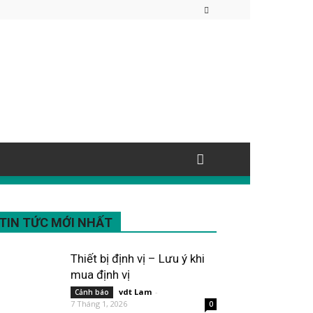
TIN TỨC MỚI NHẤT
Thiết bị định vị – Lưu ý khi
mua định vị
vdt Lam
-
Cảnh báo
7 Tháng 1, 2026
0