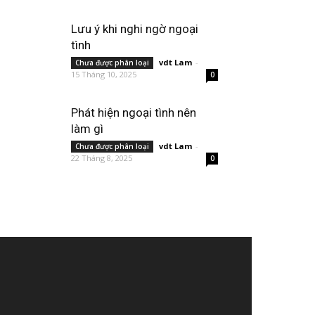
Lưu ý khi nghi ngờ ngoại
tình
vdt Lam
-
Chưa được phân loại
15 Tháng 10, 2025
0
Phát hiện ngoại tình nên
làm gì
vdt Lam
-
Chưa được phân loại
22 Tháng 8, 2025
0