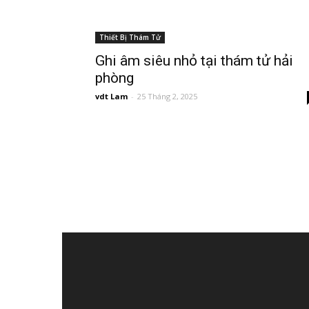
Thiết Bị Thám Tử
Ghi âm siêu nhỏ tại thám tử hải
phòng
vdt Lam
-
25 Tháng 2, 2025