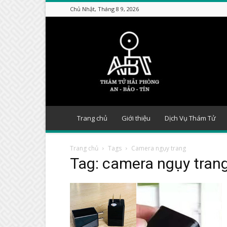
Chủ Nhật, Tháng 8 9, 2026
Thám
tử
Hải
Phòng
Trang chủ
Giới thiệu
Dịch Vụ Thám Tử
Trang chủ
Tags
Camera ngụy trang
Tag: camera ngụy tran