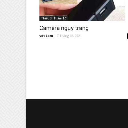
Thiết Bị Thám Tử
Camera ngụy trang
vdt Lam
-
7 Tháng 12, 2021