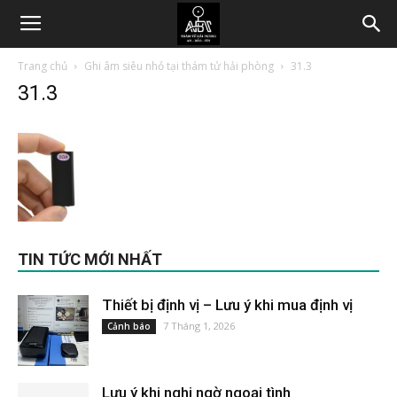
Trang chủ
Ghi âm siêu nhỏ tại thám tử hải phòng
31.3
31.3
TIN TỨC MỚI NHẤT
Thiết bị định vị – Lưu ý khi mua định vị
7 Tháng 1, 2026
Cảnh báo
Lưu ý khi nghi ngờ ngoại tình