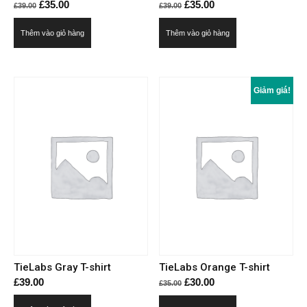
Giá
Giá
Giá
Giá
£
35.00
£
35.00
£
39.00
£
39.00
gốc
hiện
gốc
hiện
Thêm vào giỏ hàng
Thêm vào giỏ hàng
là:
tại
là:
tại
£39.00.
là:
£39.00.
là:
£35.00.
£35.00.
Giảm giá!
TieLabs Gray T-shirt
TieLabs Orange T-shirt
Giá
Giá
£
39.00
£
30.00
£
35.00
gốc
hiện