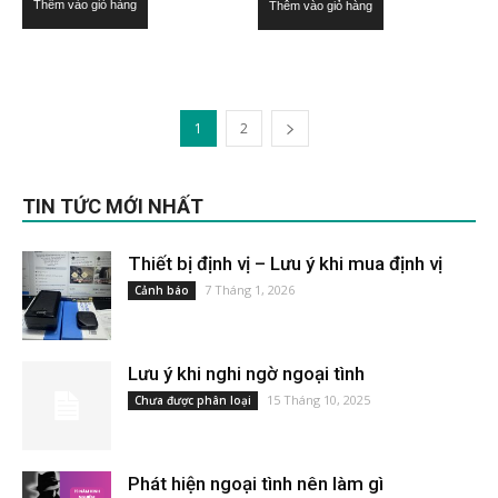
Thêm vào giỏ hàng
Thêm vào giỏ hàng
là:
tại
£35.00.
là:
£30.00.
1
2
TIN TỨC MỚI NHẤT
Thiết bị định vị – Lưu ý khi mua định vị
7 Tháng 1, 2026
Cảnh báo
Lưu ý khi nghi ngờ ngoại tình
15 Tháng 10, 2025
Chưa được phân loại
Phát hiện ngoại tình nên làm gì