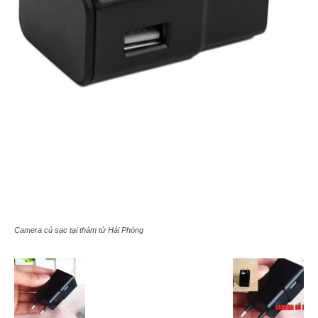
Camera củ sạc tại thám tử Hải Phòng